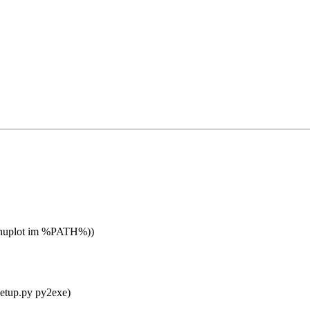
e gnuplot im %PATH%))
setup.py py2exe)