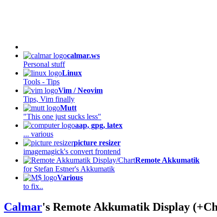
calmar.ws
Personal stuff
Linux
Tools - Tips
Vim / Neovim
Tips, Vim finally
Mutt
"This one just sucks less"
aap, gpg, latex
... various
picture resizer
imagemagick's convert frontend
Remote Akkumatik
for Stefan Estner's Akkumatik
Various
to fix..
Calmar
's Remote Akkumatik Display (+Ch