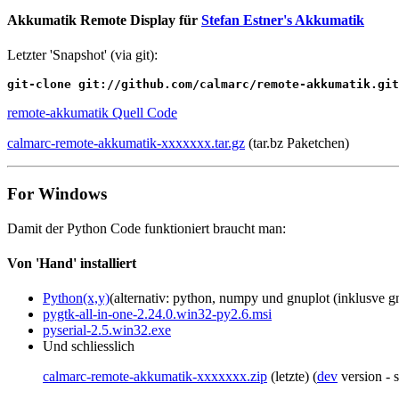
Akkumatik Remote Display für
Stefan Estner's Akkumatik
Letzter 'Snapshot' (via git):
git-clone git://github.com/calmarc/remote-akkumatik.git
remote-akkumatik Quell Code
calmarc-remote-akkumatik-xxxxxxx.tar.gz
(tar.bz Paketchen)
For Windows
Damit der Python Code funktioniert braucht man:
Von 'Hand' installiert
Python(x,y)
(alternativ: python, numpy und gnuplot (inklusv
pygtk-all-in-one-2.24.0.win32-py2.6.msi
pyserial-2.5.win32.exe
Und schliesslich
calmarc-remote-akkumatik-xxxxxxx.zip
(letzte) (
dev
version - 