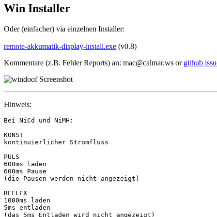
Win Installer
Oder (einfacher) via einzelnen Installer:
remote-akkumatik-display-install.exe
(v0.8)
Kommentare (z.B. Fehler Reports) an: mac@calmar.ws or
github issu
Hinweis:
Bei NiCd und NiMH:

KONST

kontinuierlicher Stromfluss

PULS

600ms laden

600ms Pause

(die Pausen werden nicht angezeigt)

REFLEX

1000ms laden

5ms entladen

(das 5ms Entladen wird nicht angezeigt)
